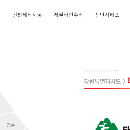
작
간판제작시공
게릴라현수막
전단지배포
강릉