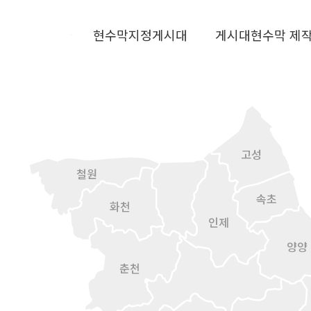
현수막지정게시대
게시대현수막 제
고성
철원
속초
화천
인제
양양
춘천