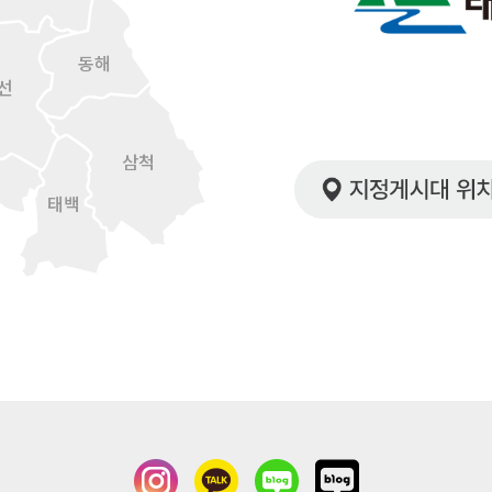
동해
선
삼척
태백