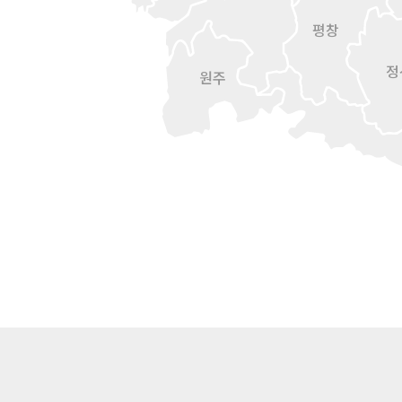
평창
정
원주