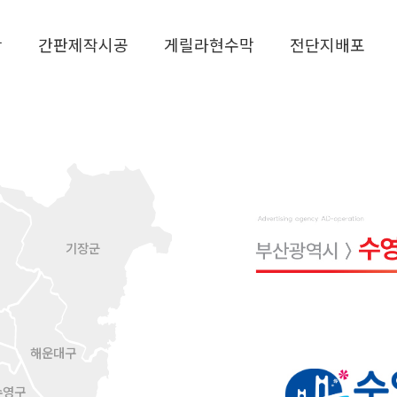
작
간판제작시공
게릴라현수막
전단지배포
기장군
해운대구
수영구