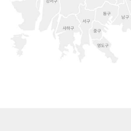
강서구
동구
남구
서구
사하구
중구
영도구