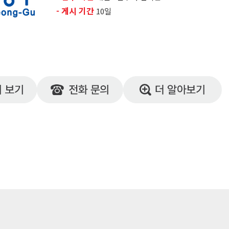
- 게시 기간
​10일