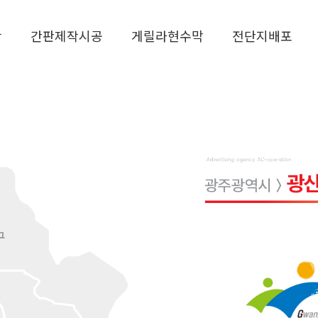
작
간판제작시공
게릴라현수막
전단지배포
구