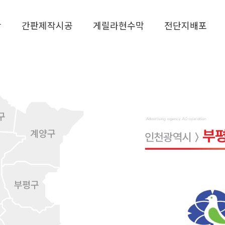
작
간판제작시공
게릴라현수막
전단지배포
구
계양구
부평구