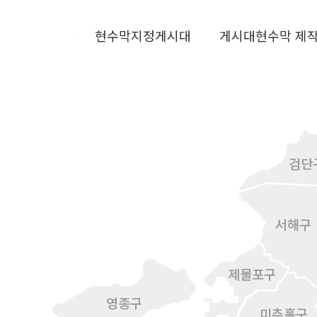
현수막지정게시대
게시대현수막 제
검단
서해구
제물포구
영종구
미추홀구